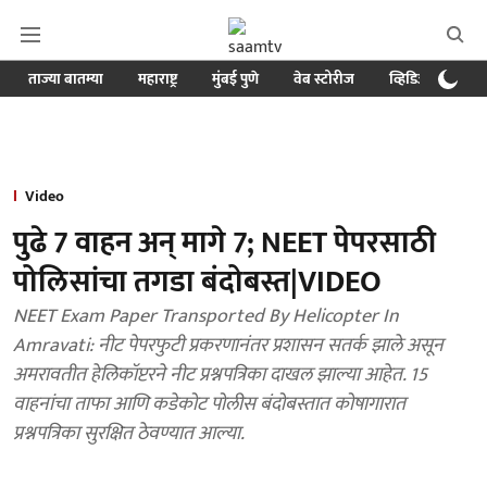
ताज्या बातम्या
महाराष्ट्र
मुंबई पुणे
वेब स्टोरीज
व्हिडिओ
क्र
Video
पुढे 7 वाहन अन् मागे 7; NEET पेपरसाठी
पोलिसांचा तगडा बंदोबस्त|VIDEO
NEET Exam Paper Transported By Helicopter In
Amravati: नीट पेपरफुटी प्रकरणानंतर प्रशासन सतर्क झाले असून
अमरावतीत हेलिकॉप्टरने नीट प्रश्नपत्रिका दाखल झाल्या आहेत. 15
वाहनांचा ताफा आणि कडेकोट पोलीस बंदोबस्तात कोषागारात
प्रश्नपत्रिका सुरक्षित ठेवण्यात आल्या.