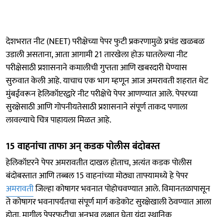
देशभरात नीट (NEET) परीक्षेच्या पेपर फुटी प्रकरणामुळे प्रचंड खळबळ
उडाली असताना, आता आगामी 21 तारखेला होऊ घातलेल्या नीट
परीक्षेसाठी प्रशासनाने कमालीची गुप्तता आणि खबरदारी घेण्यास
सुरुवात केली आहे. याचाच एक भाग म्हणून आज अमरावती शहरात थेट
मुंबईवरून हेलिकॉप्टरद्वारे नीट परीक्षेचे पेपर आणण्यात आले. पेपरच्या
सुरक्षेसाठी आणि गोपनीयतेसाठी प्रशासनाने संपूर्ण ताकद पणाला
लावल्याचे चित्र पाहायला मिळत आहे.
15 वाहनांचा ताफा अन् कडक पोलीस बंदोबस्त
हेलिकॉप्टरने पेपर अमरावतीत दाखल होताच, अत्यंत कडक पोलीस
बंदोबस्तात आणि तब्बल 15 वाहनांच्या मोठ्या ताफ्यामध्ये हे पेपर
अमरावती
जिल्हा कोषागर भवनात पोहोचवण्यात आले. विमानतळापासून
ते कोषागर भवनापर्यंतचा संपूर्ण मार्ग कडेकोट सुरक्षेखाली ठेवण्यात आला
होता. मागील पेपरफुटीचा अनुभव लक्षात घेता यंदा स्थानिक