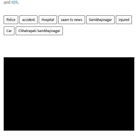
and
IOS
.
Police
accident
Hospital
saam tv news
Sambhajinagar
injured
Car
Chhatrapati Sambhajinagar