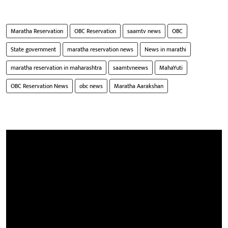
Maratha Reservation
OBC Reservation
saamtv news
OBC
State government
maratha reservation news
News in marathi
maratha reservation in maharashtra
saamtvneews
MahaYuti
OBC Reservation News
obc news
Maratha Aarakshan