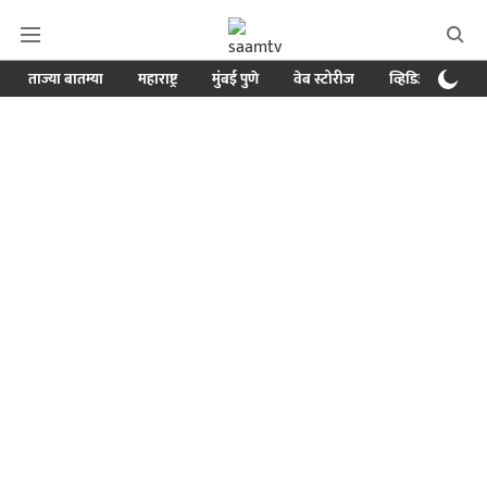
ताज्या बातम्या
महाराष्ट्र
मुंबई पुणे
वेब स्टोरीज
व्हिडिओ
क्र