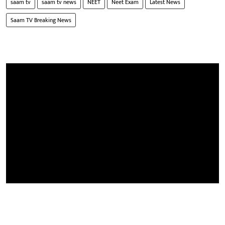
saam tv
saam tv news
NEET
Neet Exam
Latest News
Saam TV Breaking News