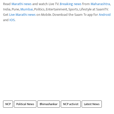
Read
Marathi news
and watch Live TV.
Breaking news
from
Maharashtra
,
India, Pune,
Mumbai
, Politics, Entertainment, Sports, Lifestyle at SaamTV.
Get
Live Marathi news
on Mobile. Download the Saam Tv app for
Android
and
IOS
.
NCP
Political News
Bhimashankar
NCP activist
Latest News