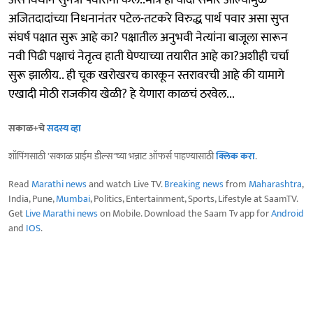
असं विधान सुनेत्रा पवारांनी केलं..मात्र ही यादी समोर आल्यामुळे
अजितदादांच्या निधनानंतर पटेल-तटकरे विरुद्ध पार्थ पवार असा सुप्त
संघर्ष पक्षात सुरू आहे का? पक्षातील अनुभवी नेत्यांना बाजूला सारून
नवी पिढी पक्षाचं नेतृत्व हाती घेण्याच्या तयारीत आहे का?अशीही चर्चा
सुरू झालीय.. ही चूक खरोखरच कारकून स्तरावरची आहे की यामागे
एखादी मोठी राजकीय खेळी? हे येणारा काळचं ठरवेल...
सकाळ+चे
सदस्य व्हा
शॉपिंगसाठी 'सकाळ प्राईम डील्स'च्या भन्नाट ऑफर्स पाहण्यासाठी
क्लिक करा
.
Read
Marathi news
and watch Live TV.
Breaking news
from
Maharashtra
,
India, Pune,
Mumbai
, Politics, Entertainment, Sports, Lifestyle at SaamTV.
Get
Live Marathi news
on Mobile. Download the Saam Tv app for
Android
and
IOS
.