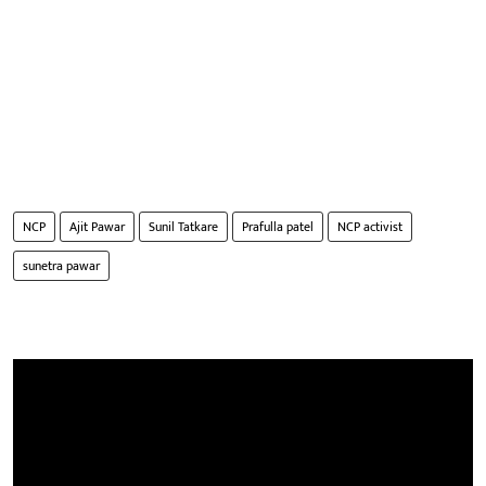
NCP
Ajit Pawar
Sunil Tatkare
Prafulla patel
NCP activist
sunetra pawar