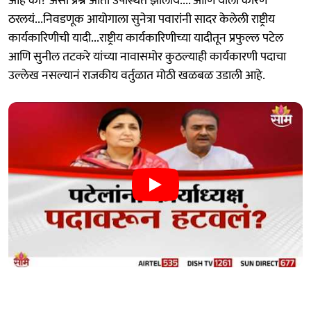
आहे का? असा प्रश्न आता उपस्थित झालाय.... आणि याला कारण
ठरलयं...निवडणूक आयोगाला सुनेत्रा पवारांनी सादर केलेली राष्ट्रीय
कार्यकारिणीची यादी...राष्ट्रीय कार्यकारिणीच्या यादीतून प्रफुल्ल पटेल
आणि सुनील तटकरे यांच्या नावासमोर कुठल्याही कार्यकारणी पदाचा
उल्लेख नसल्यानं राजकीय वर्तुळात मोठी खळबळ उडाली आहे.