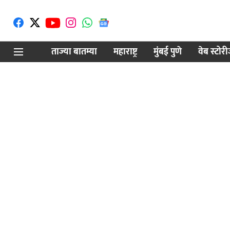
ताज्या बातम्या
महाराष्ट्र
मुंबई पुणे
वेब स्टोर