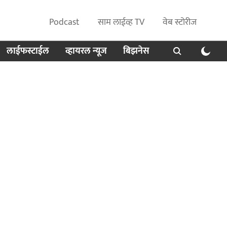
Podcast
साम लाईव्ह TV
वेब स्टोरीज
लाईफस्टाईल
व्हायरल न्यूज
बिझनेस