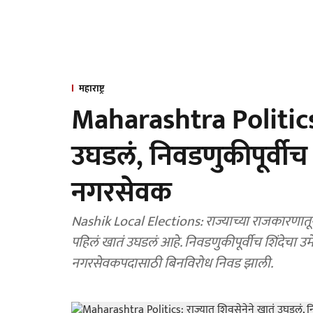
महाराष्ट्र
Maharashtra Politics:
उघडलं, निवडणुकीपूर्वीच
नगरसेवक
Nashik Local Elections: राज्याच्या राजकारणातून मोठी बातमी समोर आली आहे. शिवसेना शिंदे गटाने राज्यात
पहिलं खातं उघडलं आहे. निवडणुकीपूर्वीच शिंदेचा 
नगरसेवकपदासाठी बिनविरोध निवड झाली.