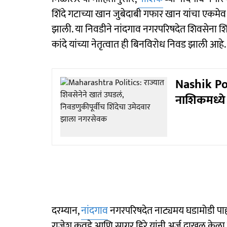
शिंदे गटाच्या खान जुबेदाबी गफार खान यांचा एकमेव
झाली. या निवडीने नांदगाव नगरपरिषदेत शिवसेना श
कांदे यांच्या नेतृत्वात ही बिनविरोध निवड झाली आहे.
Nashik Pol
नाशिकमध्ये
दरम्यान,
नांदगाव
नगरपरिषदेत नाट्यमय घडामोडी पाहा
राजेश कवडे आणि सागर हिरे यांनी अर्ज दाखल केला हो