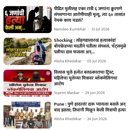
पीडित मुलीसह एका रात्री ६ जणांना क्रूरपणे
संपवणाऱ्या आरोपीचाही मृत्यू, त्या ६० तासांत
नेमकं काय घडलं?
Namdeo Kumbhar
13 Jul 2026
Shocking : लोहगडासारखं हत्याकांड!
बॉयफ्रेंडच्या मदतीने पतीला संपवलं, चॅट्समुळे
पत्नीचा डाव फसला अन्...
Alisha Khedekar
05 Jul 2026
विलास घुले हत्येत बलात्काराचा ट्विस्ट,
महिलेचा घुलेच्या मित्रावर ब्लॅकमेलिंगचा
आरोप
Suprim Maskar
29 Jun 2026
Pune : पुणे हादरलं! दारू प्यायला बसले अन्
वाद झाला; तिघांनी मिळून केली मित्राची हत्या
Alisha Khedekar
24 Jun 2026