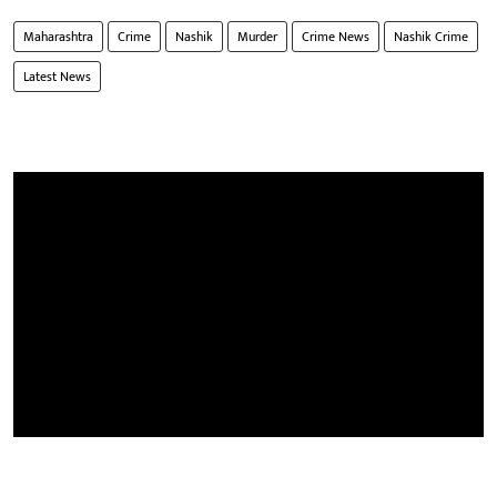
Maharashtra
Crime
Nashik
Murder
Crime News
Nashik Crime
Latest News