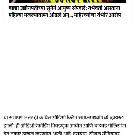
बड्या उद्योगपतीच्या सुनेनं आयुष्य संपवलं; गर्भवती असताना
पहिल्या मजल्यावरून ओढलं अन्.., माहेरच्यांचा गंभीर आरोप
या संभाषणानंतर ही कथित ऑडिओ क्लिप समाजमाध्यांमध्ये व्हायरल
झाली. ही ऑडिओ रेकॉर्डिंग निवडणूक आयोग आणि चांदवड पोलिसांना
देत तक्रार दाखल करण्यात आली आहे. दरम्यान, सोशल मीडियावर