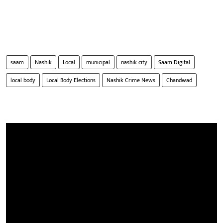
saam
Nashik
Local
municipal
nashik city
Saam Digital
local body
Local Body Elections
Nashik Crime News
Chandwad