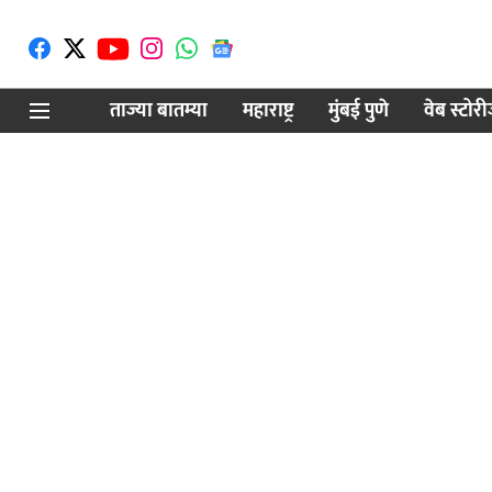
ताज्या बातम्या
महाराष्ट्र
मुंबई पुणे
वेब स्टोर