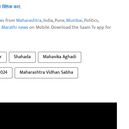
ठी
क्लिक करा
.
ws
from
Maharashtra
, India, Pune,
Mumbai
, Politics,
e Marathi news
on Mobile. Download the Saam Tv app for
r
Shahada
Mahavika Aghadi
2024
Maharashtra Vidhan Sabha