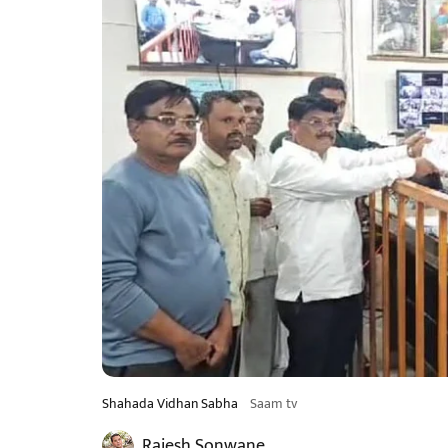
Shahada Vidhan Sabha
Saam tv
Rajesh Sonwane