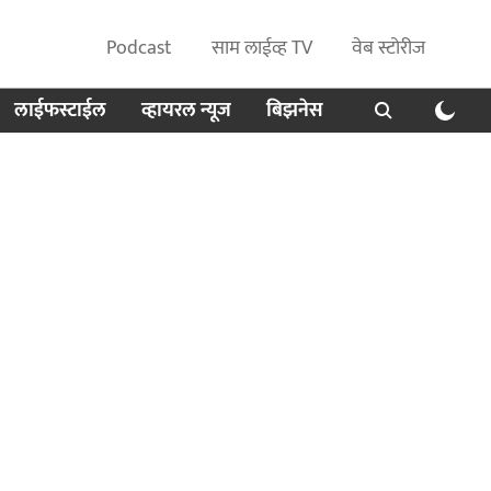
Podcast
साम लाईव्ह TV
वेब स्टोरीज
लाईफस्टाईल
व्हायरल न्यूज
बिझनेस