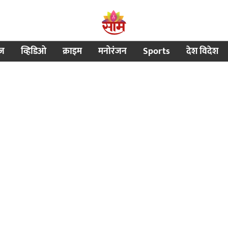
ीज
व्हिडिओ
क्राइम
मनोरंजन
Sports
देश विदेश