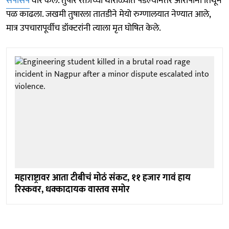
सपासप
वार केले. तुषार रक्ताच्या थारोळ्यात पडल्यानंतर आरोपींनी तिथून
पळ काढला. जखमी तुषारला तातडीने मेयो रुग्णालयात नेण्यात आले,
मात्र उपचारापूर्वीच डॉक्टरांनी त्याला मृत घोषित केले.
महाराष्ट्रावर आता टीबीचं मोठं संकट, ११ हजार गावं हाय
रिस्कवर, धक्कादायक वास्तव समोर