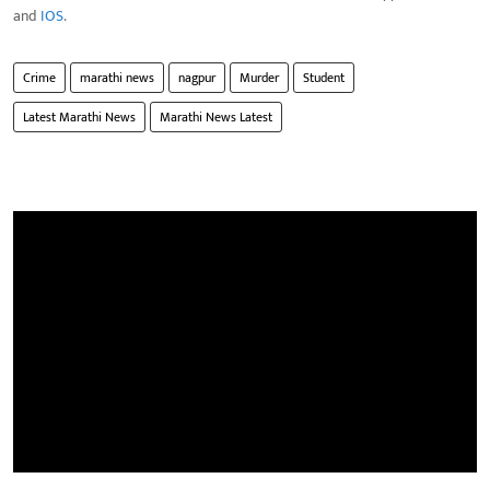
and
IOS
.
Crime
marathi news
nagpur
Murder
Student
Latest Marathi News
Marathi News Latest