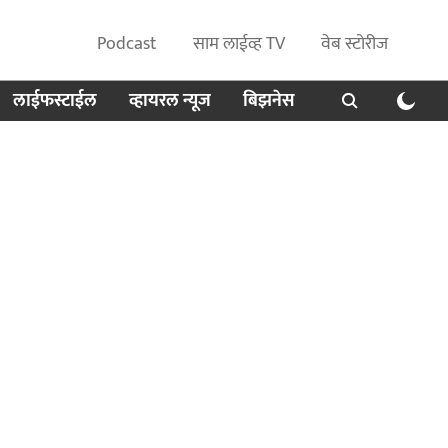
Podcast
साम लाईव्ह TV
वेब स्टोरीज
लाईफस्टाईल
व्हायरल न्यूज
बिझनेस