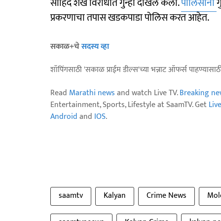
साहिद शेख विरोधात गुन्हा दाखल केला.
पोलिसांनी
ग
प्रकरणाचा तपास खडकपाडा पोलिस करत आहेत.
सकाळ+चे
सदस्य व्हा
शॉपिंगसाठी 'सकाळ प्राईम डील्स'च्या भन्नाट ऑफर्स पाहण्यासा
Read
Marathi news
and watch Live TV.
Breaking ne
Entertainment, Sports, Lifestyle at SaamTV. Get
Liv
Android
and
IOS
.
saamtv
Kalyan
Crime News
Mol