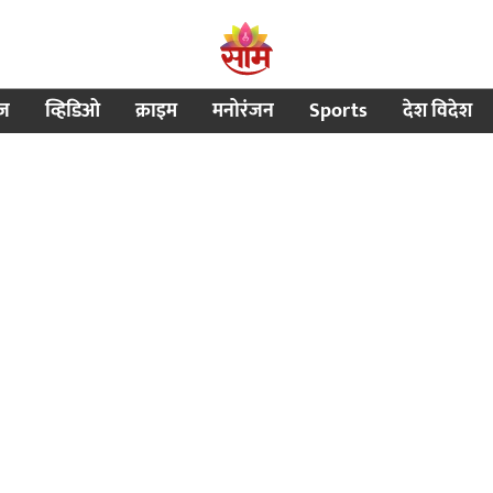
ीज
व्हिडिओ
क्राइम
मनोरंजन
Sports
देश विदेश