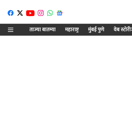
ताज्या बातम्या
महाराष्ट्र
मुंबई पुणे
वेब स्टोर