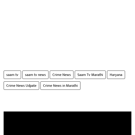
saam tv
saam tv news
Crime News
Saam Tv Marathi
Haryana
Crime News Udpate
Crime News in Marathi