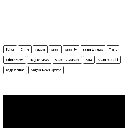
Police
Crime
nagpur
saam
saam tv
saam tv news
Theft
Crime News
Nagpur News
Saam Tv Marathi
ATM
saam marathi
nagpur crime
Nagpur News Update