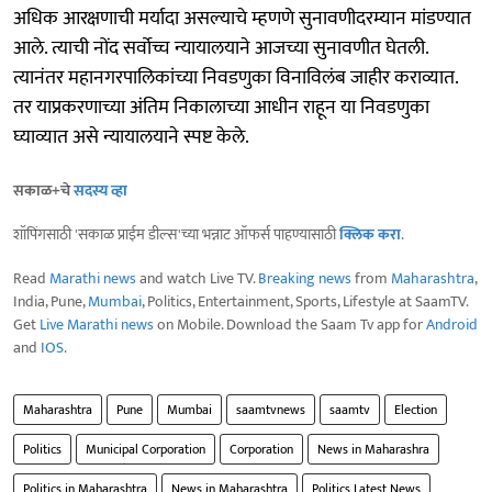
अधिक आरक्षणाची मर्यादा असल्याचे म्हणणे सुनावणीदरम्यान मांडण्यात
आले. त्याची नोंद सर्वोच्च न्यायालयाने आजच्या सुनावणीत घेतली.
त्यानंतर महानगरपालिकांच्या निवडणुका विनाविलंब जाहीर कराव्यात.
तर याप्रकरणाच्या अंतिम निकालाच्या आधीन राहून या निवडणुका
घ्याव्यात असे न्यायालयाने स्पष्ट केले.
सकाळ+चे
सदस्य व्हा
शॉपिंगसाठी 'सकाळ प्राईम डील्स'च्या भन्नाट ऑफर्स पाहण्यासाठी
क्लिक करा
.
Read
Marathi news
and watch Live TV.
Breaking news
from
Maharashtra
,
India, Pune,
Mumbai
, Politics, Entertainment, Sports, Lifestyle at SaamTV.
Get
Live Marathi news
on Mobile. Download the Saam Tv app for
Android
and
IOS
.
Maharashtra
Pune
Mumbai
saamtvnews
saamtv
Election
Politics
Municipal Corporation
Corporation
News in Maharashra
Politics in Maharashtra
News in Maharashtra
Politics Latest News