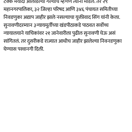
टक्के मर्यादा ओलांडल्या गेल्याचे म्हणणे त्यांनी मांडले. तर २९
महानगरपालिका, ३२ जिल्हा परिषद आणि ३४६ पंचायत समितीच्या
निवडणुका अद्याप जाहीर झाले नसल्याचा युक्तीवाद सिंग यांनी केला.
सुनावणीदरम्यान ३न्यायमूर्तींच्या खंडपीठाकडे पाठवत सर्वोच्च
न्यायालयाने याचिकांवर २१ जानेवारीला पुढील सुनावणी घेऊ असं
सांगितलं. तर दुसरीकडे राज्यात आधीच जाहीर झालेल्या निवनडणुका
घेण्यास परवानगी दिली.