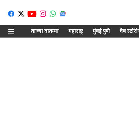
ताज्या बातम्या
महाराष्ट्र
मुंबई पुणे
वेब स्टोर