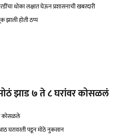
 दरडींचा धोका लक्षात घेऊन प्रशासनाची खबरदारी
ूक झाली होती ठप्प
मोठं झाड ७ ते ८ घरांवर कोसळलं
ंवर कोसळले
 आठ घरावरती पडून मोठे नुकसान