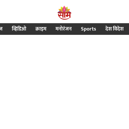
ीज
व्हिडिओ
क्राइम
मनोरंजन
Sports
देश विदेश