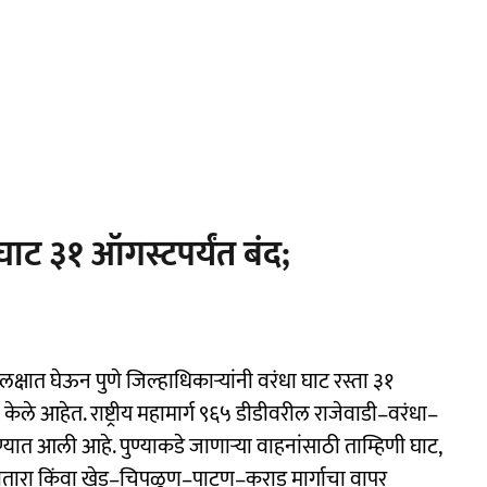
ा घाट ३१ ऑगस्टपर्यंत बंद;
्षात घेऊन पुणे जिल्हाधिकाऱ्यांनी वरंधा घाट रस्ता ३१
केले आहेत. राष्ट्रीय महामार्ग ९६५ डीडीवरील राजेवाडी–वरंधा–
ण्यात आली आहे. पुण्याकडे जाणाऱ्या वाहनांसाठी ताम्हिणी घाट,
सातारा किंवा खेड–चिपळूण–पाटण–कराड मार्गाचा वापर