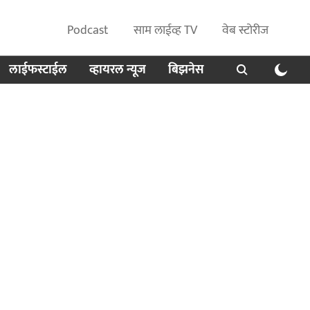
Podcast
साम लाईव्ह TV
वेब स्टोरीज
लाईफस्टाईल
व्हायरल न्यूज
बिझनेस