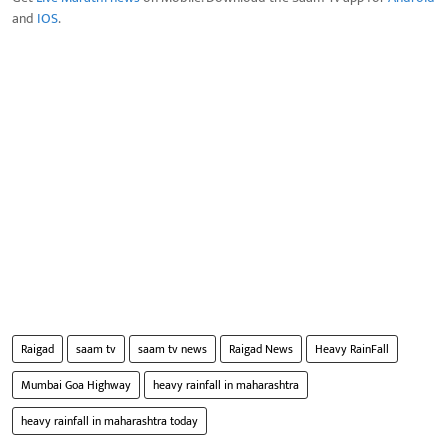
and
IOS
.
Raigad
saam tv
saam tv news
Raigad News
Heavy RainFall
Mumbai Goa Highway
heavy rainfall in maharashtra
heavy rainfall in maharashtra today