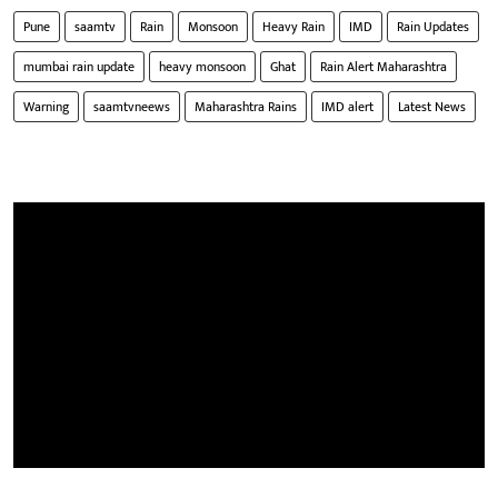
Pune
saamtv
Rain
Monsoon
Heavy Rain
IMD
Rain Updates
mumbai rain update
heavy monsoon
Ghat
Rain Alert Maharashtra
Warning
saamtvneews
Maharashtra Rains
IMD alert
Latest News