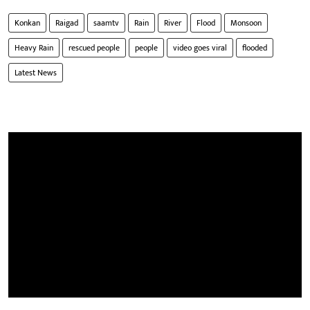
Konkan
Raigad
saamtv
Rain
River
Flood
Monsoon
Heavy Rain
rescued people
people
video goes viral
flooded
Latest News