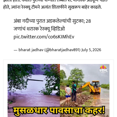
झाली होती. येथील पुराच्या पाण्यात तब्बल २८ नागरिक अडकून पडले
होते, ज्यांना रेस्क्यू टीमने अत्यंत शिताफीने सुखरूप बाहेर काढले.
अंबा नदीच्या पुरात अडकलेल्यांची सुटका; 28
जणांचं थरारक रेस्क्यू व्हिडिओ
pic.twitter.com/co6sKIMhEv
— bharat jadhav (@bharatjadhav891)
July 5, 2026