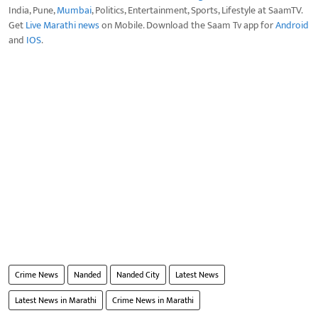
India, Pune,
Mumbai
, Politics, Entertainment, Sports, Lifestyle at SaamTV.
Get
Live Marathi news
on Mobile. Download the Saam Tv app for
Android
and
IOS
.
Crime News
Nanded
Nanded City
Latest News
Latest News in Marathi
Crime News in Marathi