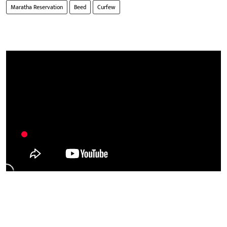
Maratha Reservation
Beed
Curfew