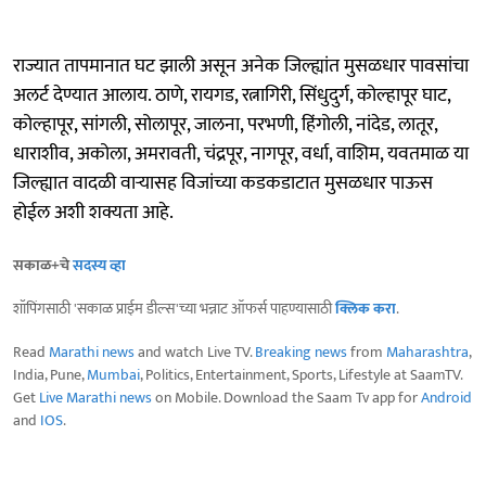
राज्यात तापमानात घट झाली असून अनेक जिल्ह्यांत मुसळधार पावसांचा
अलर्ट देण्यात आलाय. ठाणे, रायगड, रत्नागिरी, सिंधुदुर्ग, कोल्हापूर घाट,
कोल्हापूर, सांगली, सोलापूर, जालना, परभणी, हिंगोली, नांदेड, लातूर,
धाराशीव, अकोला, अमरावती, चंद्रपूर, नागपूर, वर्धा, वाशिम, यवतमाळ या
जिल्ह्यात वादळी वाऱ्यासह विजांच्या कडकडाटात मुसळधार पाऊस
होईल अशी शक्यता आहे.
सकाळ+चे
सदस्य व्हा
शॉपिंगसाठी 'सकाळ प्राईम डील्स'च्या भन्नाट ऑफर्स पाहण्यासाठी
क्लिक करा
.
Read
Marathi news
and watch Live TV.
Breaking news
from
Maharashtra
,
India, Pune,
Mumbai
, Politics, Entertainment, Sports, Lifestyle at SaamTV.
Get
Live Marathi news
on Mobile. Download the Saam Tv app for
Android
and
IOS
.