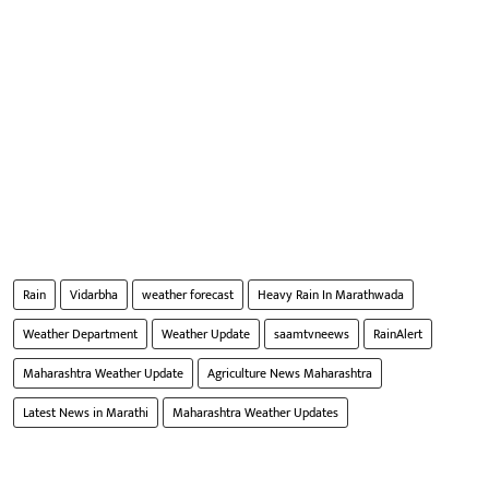
Rain
Vidarbha
weather forecast
Heavy Rain In Marathwada
Weather Department
Weather Update
saamtvneews
RainAlert
Maharashtra Weather Update
Agriculture News Maharashtra
Latest News in Marathi
Maharashtra Weather Updates