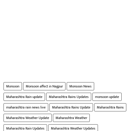
Monsoon
Monsoon affect in Nagpur
Monsoon News
Maharashtra Rain update
Maharashtra Rains Updates
monsoon update
maharashtra rain news live
Maharashtra Rains Update
Maharashtra Rains
Maharashtra Weather Update
Maharashtra Weather
Maharashtra Rain Updates
Maharashtra Weather Updates