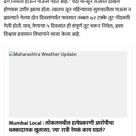
ढग निर्मिती होऊन पाऊस पडत आहे." यंदा मान्सून राज्यात दाखल
होण्यास उशीर झाला होता. त्यातच जून महिन्याच्या सुरुवातीला पाऊस न
झाल्याने गेल्या दोन दिवसांपर्यंत पावसात तब्बल ७२ टक्के तूट नोंदवली
गेली होती. मात्र, येणाऱ्या ५ दिवसांत ही संपूर्ण तूट भरून निघेल, असा
विश्वास हवामान विभागाने व्यक्त केला आहे.
Mumbai Local : लोकलमधील हत्येप्रकरणी आरोपीचा
धक्कादायक खुलासा; 'त्या' रात्री नेमकं काय घडलं?