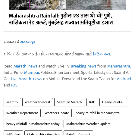
Maharashtra Rainfall: पुढील २४ तास धो-धो! पुणे,
नाशिकला रेड अलर्ट, मुंबईसह राज्यात अतिवृष्टीचा इशारा
सकाळ+चे
सदस्य व्हा
शॉपिंगसाठी 'सकाळ प्राईम डील्स'च्या भन्नाट ऑफर्स पाहण्यासाठी
क्लिक करा
.
Read
Marathi news
and watch Live TV.
Breaking news
from
Maharashtra
,
India, Pune,
Mumbai
, Politics, Entertainment, Sports, Lifestyle at SaamTV.
Get
Live Marathi news
on Mobile. Download the Saam Tv app for
Android
and
IOS
.
saam tv
weather forecast
Saam Tv Marathi
IMD
Heavy RainFall
Weather Department
Weather Update
heavy rainfall in maharashtra
heavy rainfall in maharashtra today
Maharashtra Weather Update
IMD alert
Maharashtra Weather
Rainfall forecast