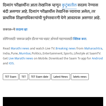
दिव्यांग परीक्षार्थींना आता लेखनिक म्हणून
कुटुंबातील
सदस्य नेण्यास
बंदी असणार आहे. दिव्यांग परीक्षार्थीस लेखनिक घ्यायचा असेल, तर
प्राथमिक शिक्षणाधिकाऱ्यांची पूर्वपरवानगी घेणे आवश्यक असणार आहे.
सकाळ+चे
सदस्य व्हा
शॉपिंगसाठी 'सकाळ प्राईम डील्स'च्या भन्नाट ऑफर्स पाहण्यासाठी
क्लिक करा
.
Read
Marathi news
and watch Live TV.
Breaking news
from
Maharashtra
,
India, Pune,
Mumbai
, Politics, Entertainment, Sports, Lifestyle at SaamTV.
Get
Live Marathi news
on Mobile. Download the Saam Tv app for
Android
and
IOS
.
TET Exam
TET
TET Exam date
Latest News
latets news