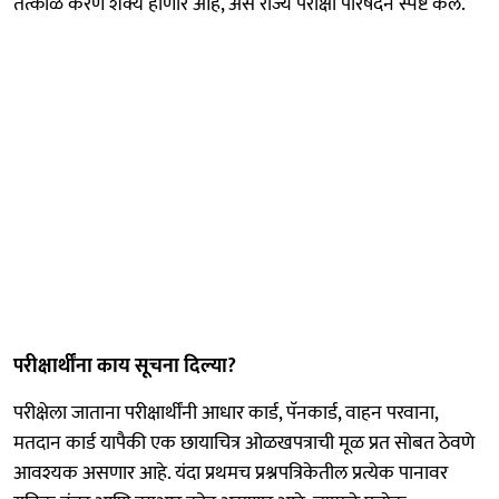
तत्काळ करणे शक्य होणार आहे, असे राज्य परीक्षा परिषदेने स्पष्ट केले.
परीक्षार्थींना काय सूचना दिल्या?
परीक्षेला जाताना परीक्षार्थींनी आधार कार्ड, पॅनकार्ड, वाहन परवाना,
मतदान कार्ड यापैकी एक छायाचित्र ओळखपत्राची मूळ प्रत सोबत ठेवणे
आवश्यक असणार आहे. यंदा प्रथमच प्रश्नपत्रिकेतील प्रत्येक पानावर