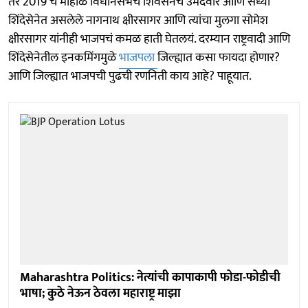
तर 2019 चे मोहोळ विधानसभेचे शिवसेनेचे उमेदवार आणि सध्या
शिंदेसेनेत असलेले नागनाथ क्षीरसागर आणि त्यांचा मुलगा सोमेश
क्षीरसागर यांनीही भाजपचं कमळ हाती घेतलयं. दरम्यान राष्ट्रवादी आणि
शिंदेसेनेतील इनकमिंगमुळे
भाजपला
जिल्ह्यात कसा फायदा होणार?
आणि जिल्ह्यात भाजपची पुढची रणनिती काय आहे? पाहूयात.
Maharashtra Politics: नेत्यांची कापाकापी फोडा-फोडीची
भाषा; कुठे नेऊन ठेवला महाराष्ट्र माझा