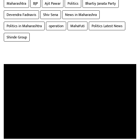
Maharashtra
BJP
Ajit Pawar
Politics
Bhartiy Janata Party
Devendra Fadnavis
Shiv Sena
News in Maharashra
Politics in Maharashtra
operation
MahaYuti
Politics Latest News
Shinde Group