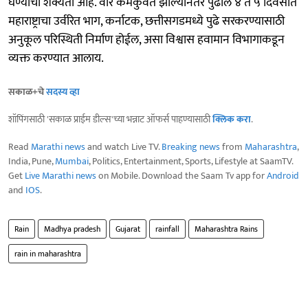
घेण्याची शक्यता आहे. वारे कमकुवत झाल्यानंतर पुढील ४ ते ५ दिवसांत
महाराष्ट्राचा उर्वरित भाग, कर्नाटक, छत्तीसगडमध्ये पुढे सरकरण्यासाठी
अनुकूल परिस्थिती निर्माण होईल, असा विश्वास हवामान विभागाकडून
व्यक्त करण्यात आलाय.
सकाळ+चे
सदस्य व्हा
शॉपिंगसाठी 'सकाळ प्राईम डील्स'च्या भन्नाट ऑफर्स पाहण्यासाठी
क्लिक करा
.
Read
Marathi news
and watch Live TV.
Breaking news
from
Maharashtra
,
India, Pune,
Mumbai
, Politics, Entertainment, Sports, Lifestyle at SaamTV.
Get
Live Marathi news
on Mobile. Download the Saam Tv app for
Android
and
IOS
.
Rain
Madhya pradesh
Gujarat
rainfall
Maharashtra Rains
rain in maharashtra