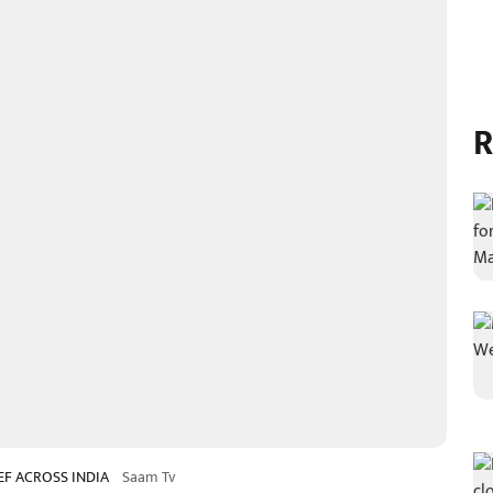
R
EF ACROSS INDIA
Saam Tv