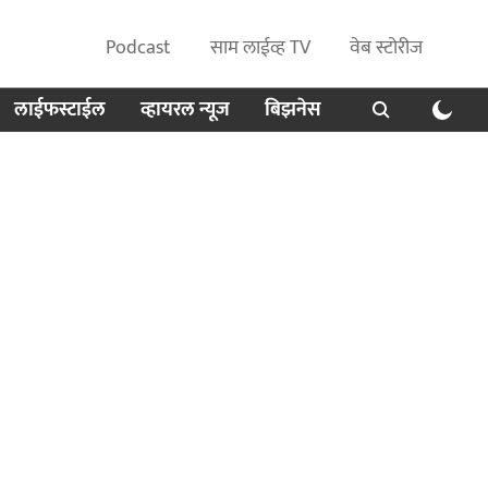
Podcast
साम लाईव्ह TV
वेब स्टोरीज
लाईफस्टाईल
व्हायरल न्यूज
बिझनेस