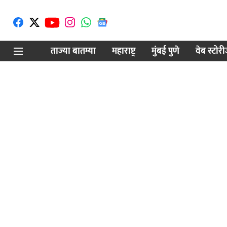
ताज्या बातम्या
महाराष्ट्र
मुंबई पुणे
वेब स्टोर