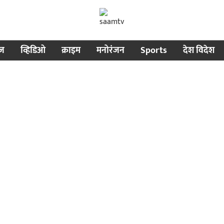
ीज
व्हिडिओ
क्राइम
मनोरंजन
Sports
देश विदेश