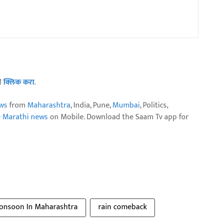
ठी
क्लिक करा
.
ws
from
Maharashtra
, India, Pune,
Mumbai
, Politics,
e Marathi news
on Mobile. Download the Saam Tv app for
onsoon In Maharashtra
rain comeback