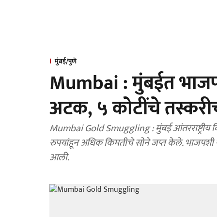
मुंबई/पुणे
Mumbai : मुंबईत भाजप
अटक, ५ कोटींचे तस्करीच
Mumbai Gold Smuggling : मुंबई आंतरराष्ट्री
रुपयांहून अधिक किमतीचे सोने जप्त केले. भाजपश
आली.