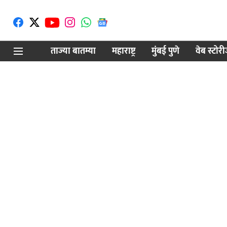
ताज्या बातम्या
महाराष्ट्र
मुंबई पुणे
वेब स्टोर