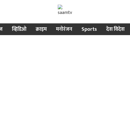
ीज
व्हिडिओ
क्राइम
मनोरंजन
Sports
देश विदेश