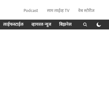
Podcast
साम लाईव्ह TV
वेब स्टोरीज
लाईफस्टाईल
व्हायरल न्यूज
बिझनेस