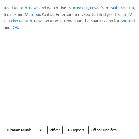
Read
Marathi news
and watch Live TV.
Breaking news
from
Maharashtra
,
India, Pune,
Mumbai
, Politics, Entertainment, Sports, Lifestyle at SaamTV.
Get
Live Marathi news
on Mobile. Download the Saam Tv app for
Android
and
IOS
.
Tukaram Munde
IAS
officer
IAS Toppers
Officer Transfers