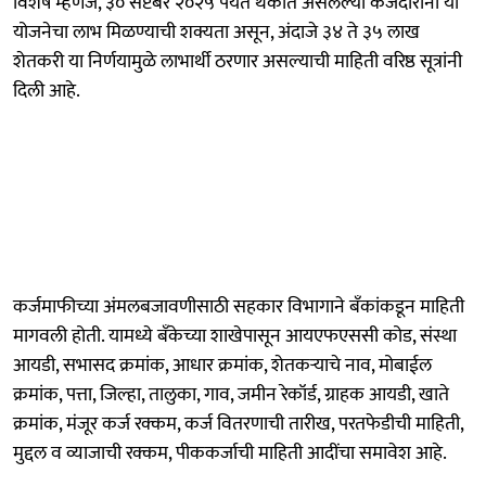
विशेष म्हणजे, ३० सप्टेंबर २०२५ पर्यंत थकीत असलेल्या कर्जदारांना या
योजनेचा लाभ मिळण्याची शक्यता असून, अंदाजे ३४ ते ३५ लाख
शेतकरी या निर्णयामुळे लाभार्थी ठरणार असल्याची माहिती वरिष्ठ सूत्रांनी
दिली आहे.
कर्जमाफीच्या अंमलबजावणीसाठी सहकार विभागाने बँकांकडून माहिती
मागवली होती. यामध्ये बँकेच्या शाखेपासून आयएफएससी कोड, संस्था
आयडी, सभासद क्रमांक, आधार क्रमांक, शेतकऱ्याचे नाव, मोबाईल
क्रमांक, पत्ता, जिल्हा, तालुका, गाव, जमीन रेकॉर्ड, ग्राहक आयडी, खाते
क्रमांक, मंजूर कर्ज रक्कम, कर्ज वितरणाची तारीख, परतफेडीची माहिती,
मुद्दल व व्याजाची रक्कम, पीककर्जाची माहिती आदींचा समावेश आहे.