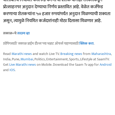
यासोबतच नियमित कर्जफेड करणाऱ्या शेतकऱ्यांनाही सरकारकडून
प्रोत्साहनपर अनुदान देण्याचा निर्णय प्रस्तावित आहे. वेळेत कर्जफेड
करणाऱ्या शेतकऱ्यांना ५० हजार रुपयांपर्यंत अनुदान मिळण्याची शक्यता
असून, त्यामुळे नियमित कर्जदारांनाही मोठा दिलासा मिळणार आहे.
सकाळ+चे
सदस्य व्हा
शॉपिंगसाठी 'सकाळ प्राईम डील्स'च्या भन्नाट ऑफर्स पाहण्यासाठी
क्लिक करा
.
Read
Marathi news
and watch Live TV.
Breaking news
from
Maharashtra
,
India, Pune,
Mumbai
, Politics, Entertainment, Sports, Lifestyle at SaamTV.
Get
Live Marathi news
on Mobile. Download the Saam Tv app for
Android
and
IOS
.