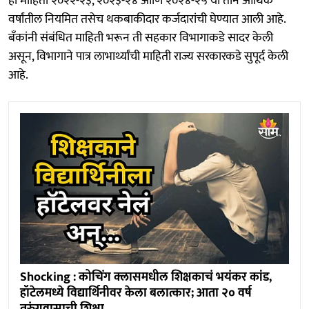
ही माहिती २०२२-२३, २०२३-२४ आणि २०२४-२५ या तीन आर्थिक
वर्षांतील नियमित तसेच थकबाकीदार कर्जदारांची घेण्यात आली आहे.
बँकांनी संबंधित माहिती भरून ती सहकार विभागाकडे सादर केली
असून, विभागाने पात्र लाभार्थ्यांची माहिती राज्य सरकारकडे सुपूर्द केली
आहे.
Shocking : कोचिंग क्लासमधील शिक्षकाचं भयंकर कांड,
हॉटेलमध्ये विद्यार्थिनीवर केला बलात्कार; आता २० वर्ष