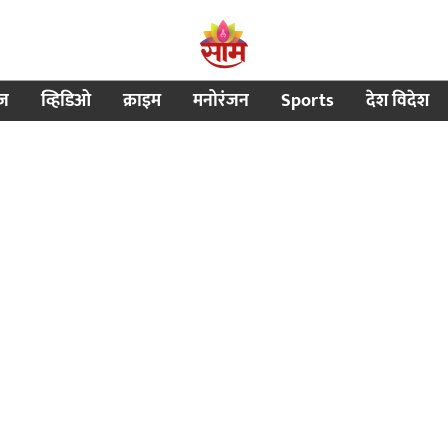
ीज
व्हिडिओ
क्राइम
मनोरंजन
Sports
देश विदेश