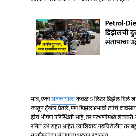
Petrol-Die
डिझेलची दुस
संतापाचा उद्
मात्र, एका
शेतकऱ्याला
केवळ 5 लिटर डिझेल दिलं जा
काढून ट्रॅक्टर घेतले, पण डिझेलअभावी त्यांचे व्यव
हीच भीषण परिस्थिती आहे, तर परभणीमध्ये शेतकर
रांगेत उभे राहत आहेत. त्याशिवाय गडचिरोलीत तर बहु
नागरिकांच्या संतापाचा भडका उडालाय.