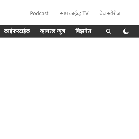
Podcast
साम लाईव्ह TV
वेब स्टोरीज
लाईफस्टाईल
व्हायरल न्यूज
बिझनेस