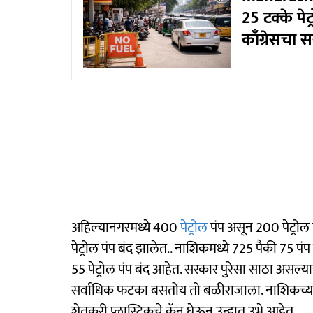
25 टक्के पेट
काँग्रेसचा
अहिल्यानगरमध्ये 400
पेट्रोल
पंप असून 200 पेट्रोल
पेट्रोल पंप बंद झालेत.. नाशिकमध्ये 725 पैकी 75 
55 पेट्रोल पंप बंद आहेत. सरकार पुरेसा साठा असल्य
सर्वाधिक फटका बसतोय तो बळीराजाला. नाशिकच्या 
शेतकरी प्लास्टिकचे कॅन घेऊन उन्हात उभे आहेत.