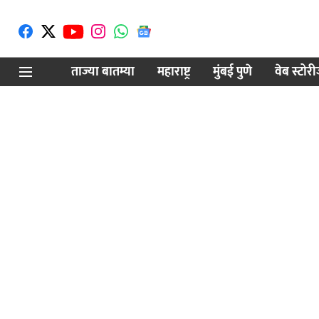
ताज्या बातम्या
महाराष्ट्र
मुंबई पुणे
वेब स्टोर