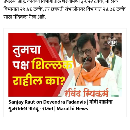
उपलब्ध आहे. कोकण विभागातील धरणांमध्ये ३२.५२ टक्के, नाशिक
विभागात २५.४६ टक्के, तर छत्रपती संभाजीनगर विभागात २४.७६ टक्के
साठा नोंदवला गेला आहे.
Sanjay Raut on Devendra Fadanvis | मोदी शाहांना
गुजरातला पाठवू - राऊत | Marathi News