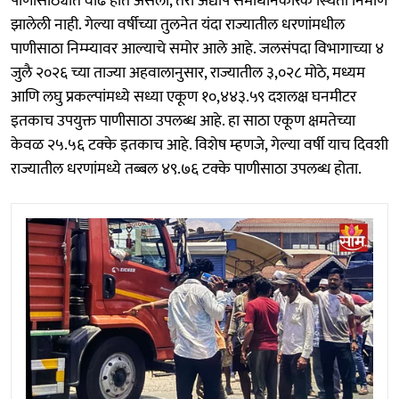
पाणीसाठ्यात वाढ होत असली, तरी अद्याप समाधानकारक स्थिती निर्माण
झालेली नाही. गेल्या वर्षीच्या तुलनेत यंदा राज्यातील धरणांमधील
पाणीसाठा निम्म्यावर आल्याचे समोर आले आहे. जलसंपदा विभागाच्या ४
जुलै २०२६ च्या ताज्या अहवालानुसार, राज्यातील ३,०२८ मोठे, मध्यम
आणि लघु प्रकल्पांमध्ये सध्या एकूण १०,४४३.५९ दशलक्ष घनमीटर
इतकाच उपयुक्त पाणीसाठा उपलब्ध आहे. हा साठा एकूण क्षमतेच्या
केवळ २५.५६ टक्के इतकाच आहे. विशेष म्हणजे, गेल्या वर्षी याच दिवशी
राज्यातील धरणांमध्ये तब्बल ४९.७६ टक्के पाणीसाठा उपलब्ध होता.