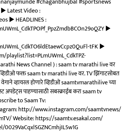
ananjaymunde #chaganbhujbal #sportsnews
► Latest Video :
eos ► HEADLINES :
t=PLmUWmL_CdkTPOPf_PpzZmdbBCOn29oQZY ►
=PLmUWmL_CdkTO6ldEtaewCcpz0QuFl-tFK ►
com/playlist?list=PLmUWmL_CdkTPZ-
athi News Channel ) : saam tv marathi live वर
 व्हिडीओ फक्त saam tv marathi live वर. TV झिंगाटसोबत
 वेगाने व्हायरल होणारे व्हिडीओ saamtvmarathilive च्या
फास्ट अपडेट्स पाहण्यासाठी सबस्क्राईब करा saam tv
bscribe to Saam Tv:
agram: http://www.instagram.com/saamtvnews/
TV/ Website: https://saamtv.esakal.com/
nel/0029VaCqxlSGZNCmhjIL5w1G