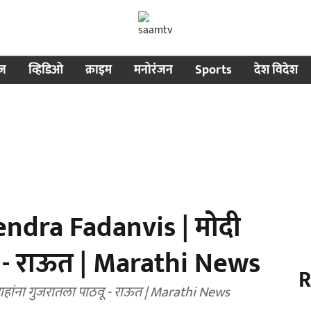
ीज
व्हिडिओ
क्राइम
मनोरंजन
Sports
देश विदेश
ndra Fadanvis | मोदी
ू - राऊत | Marathi News
R
हांना गुजरातला पाठवू - राऊत | Marathi News