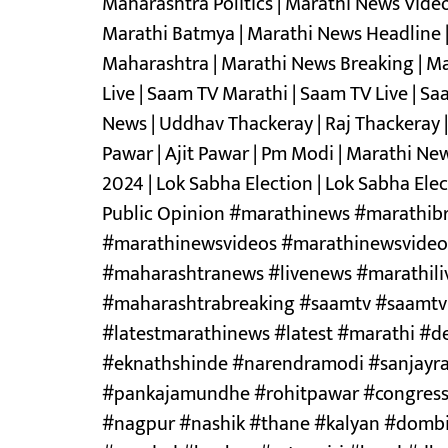
Maharashtra Politics | Marathi News Vide
Marathi Batmya | Marathi News Headline
Maharashtra | Marathi News Breaking | Mah
Live | Saam TV Marathi | Saam TV Live | S
News | Uddhav Thackeray | Raj Thackeray 
Pawar | Ajit Pawar | Pm Modi | Marathi News
2024 | Lok Sabha Election | Lok Sabha El
Public Opinion #marathinews #marathib
#marathinewsvideos #marathinewsvideo
#maharashtranews #livenews #marathil
#maharashtrabreaking #saamtv #saamtvb
#latestmarathinews #latest #marathi #
#eknathshinde #narendramodi #sanjayra
#pankajamundhe #rohitpawar #congres
#nagpur #nashik #thane #kalyan #dombiv