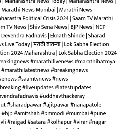
o | Maharashtra News Today | Maharashtra News |
 | Marathi News Mumbai | Marathi News
arastra Political Crisis 2024 | Saam TV Marathi
aam TV News | Shiv Sena News | BJP News | NCP
| Devendra Fadnavis | Eknath Shinde | Sharad
 Live Today | मराठी बातम्या | Lok Sabha Election
ection 2024 Maharashtra | Lok Sabha Election 2024
reakingnews #marathilivenews #marathibatmya
 #marathilatestnews #breakingnews
ivenews #saamtvnews #news
reaking #liveupdates #latestupdates
devendrafadnavis #uddhavthackeray
ut #sharadpawar #ajitpawar #nanapatole
s #bjp #amitshah #pmmodi #mumbai #pune
li #raigad #satara #kolhapur #virar #nagar