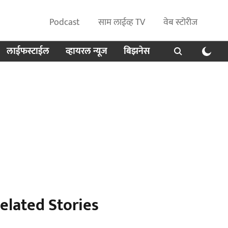
Podcast
साम लाईव्ह TV
वेब स्टोरीज
लाईफस्टाईल
व्हायरल न्यूज
बिझनेस
elated Stories