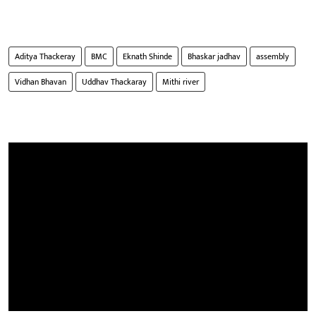
Aditya Thackeray
BMC
Eknath Shinde
Bhaskar jadhav
assembly
Vidhan Bhavan
Uddhav Thackaray
Mithi river