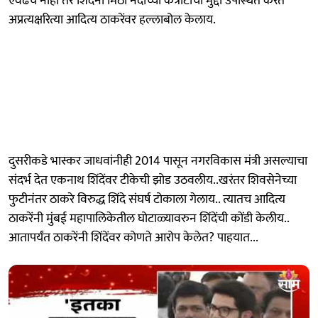
एवढंच नाही तर शिंदेंनी मिठी नदीच्या कंत्राटाचा मुद्दा उपस्थित करत
अप्रत्यक्षरित्या आदित्य ठाकरेंवर हल्लाबोल केलाय.
दुसरीकडे भास्कर जाधवांनीही 2014 पासून नगरविकास मंत्री असल्याचा
संदर्भ देत एकनाथ शिंदेंवर टीकेची झोड उठवलीय..खरंतर शिवसेनेच्या
फुटीनंतर ठाकरे विरुद्ध शिंदे संघर्ष टोकाला गेलाय.. त्यातच आदित्य
ठाकरेंनी मुंबई महापालिकेतील घोटाळ्यावरुन शिंदेंची कोंडी केलीय..
आतापर्यंत ठाकरेंनी शिंदेंवर कोणते आरोप केलेत? पाहयात...