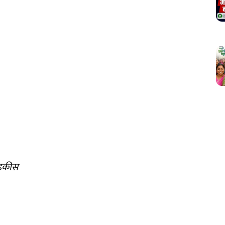
घडकीस