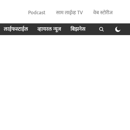
Podcast
साम लाईव्ह TV
वेब स्टोरीज
लाईफस्टाईल
व्हायरल न्यूज
बिझनेस