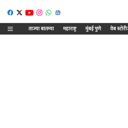
ताज्या बातम्या
महाराष्ट्र
मुंबई पुणे
वेब स्टोर