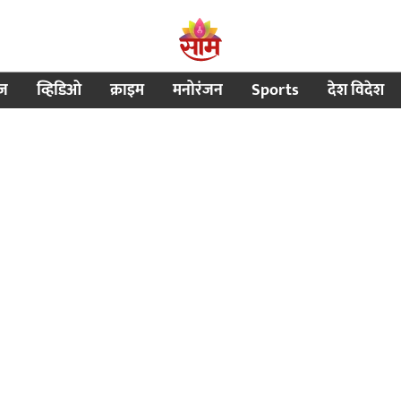
ीज
व्हिडिओ
क्राइम
मनोरंजन
Sports
देश विदेश