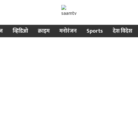
ीज
व्हिडिओ
क्राइम
मनोरंजन
Sports
देश विदेश