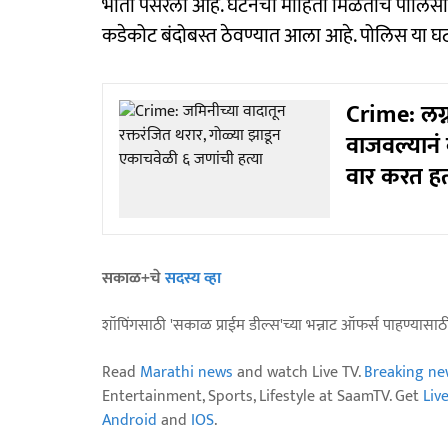
भीती पसरली आहे. घटनेची माहिती मिळताच पोलिस
कडेकोट बंदोबस्त ठेवण्यात आला आहे. पोलिस या 
Crime: लग्
वाजवल्यानं 
वार करत हत
सकाळ+चे
सदस्य व्हा
शॉपिंगसाठी 'सकाळ प्राईम डील्स'च्या भन्नाट ऑफर्स पाहण्यासा
Read
Marathi news
and watch Live TV.
Breaking ne
Entertainment, Sports, Lifestyle at SaamTV. Get
Liv
Android
and
IOS
.