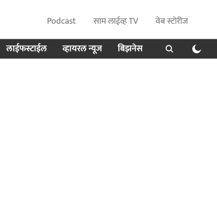
Podcast
साम लाईव्ह TV
वेब स्टोरीज
लाईफस्टाईल
व्हायरल न्यूज
बिझनेस