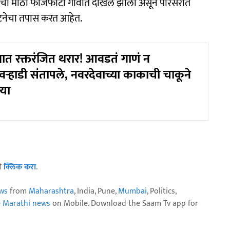
ांचा मोठा फौजफाटा गावात दाखल झाला असून परिसरात
घटनेचा तपास करत आहेत.
नात रक्तरंजित थरार! आवडतं गाणं न
वऱ्हाडी संतापले, नवरदेवाच्या काकाची चाकूने
्या
ठी
क्लिक करा
.
ws
from
Maharashtra
, India, Pune,
Mumbai
, Politics,
e Marathi news
on Mobile. Download the Saam Tv app for