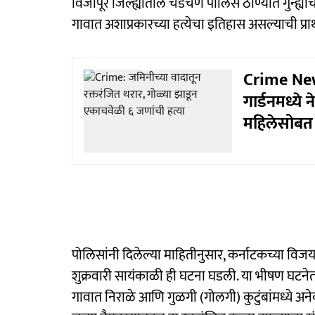
विजापूर जिल्ह्यातील चडचण पोलिस ठाण्यात गुन्ह्या
गावात अशाप्रकारच्या हत्येचा इतिहास असल्याची प्राथ
Crime News
गार्डनमध्ये न
महिलेसोबत 
पोलिसांनी दिलेल्या माहितीनुसार, कर्नाटकच्या विज
शुक्रवारी सायंकाळी ही घटना घडली. या भीषण घटनेत
गावात निराळे आणि गुळगी (गोलगी) कुटुंबांमध्ये अने