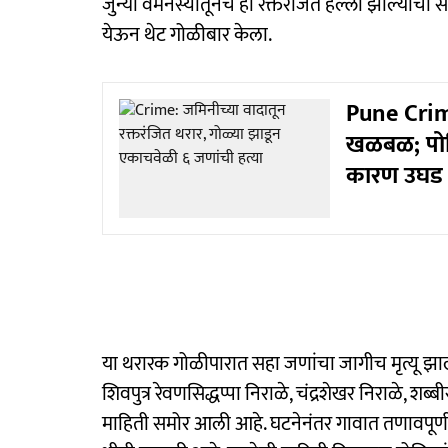
जुन्या वैमनस्यातूनच हा रक्तरंजित हल्ला झाल्याचा स
येऊन थेट गोळीबार केला.
Pune Crime 
खळबळ; पोलि
कारण उघड
या थरारक गोळीपारात सहा जणांचा जागीच मृत्यू झाला. मृ
शिवपुत्र रेवणसिद्धप्पा निराळे, चंद्रशेखर निराळे, 
माहिती समोर आली आहे. घटनेनंतर गावात तणावपूर्ण 