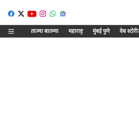
ताज्या बातम्या
महाराष्ट्र
मुंबई पुणे
वेब स्टोर