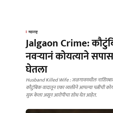
महाराष्ट्र
Jalgaon Crime: कौटुंब
नवऱ्यानं कोयत्याने सप
घेतला
Husband Killed Wife : जळगावमधील नाशिरबादमधून एक धक्कादायक घटना समोर आली आहे. जिथे
कौटुंबिक वादातून एका व्यक्तीने आपल्या पत्नीची को
सुरू केला असून आरोपीचा शोध घेत आहेत.