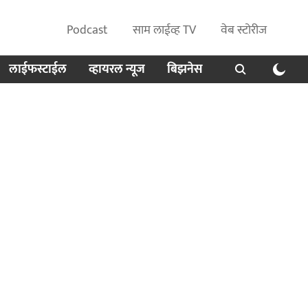
Podcast
साम लाईव्ह TV
वेब स्टोरीज
लाईफस्टाईल
व्हायरल न्यूज
बिझनेस