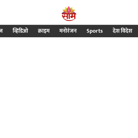
ीज
व्हिडिओ
क्राइम
मनोरंजन
Sports
देश विदेश