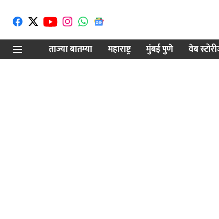
ताज्या बातम्या
महाराष्ट्र
मुंबई पुणे
वेब स्टोर