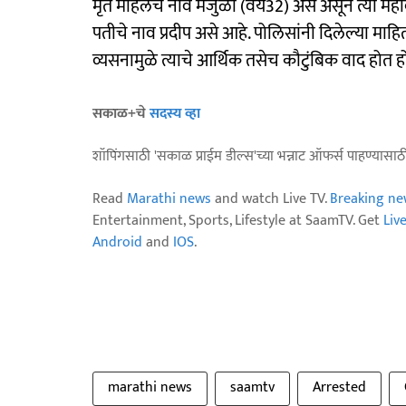
मृत महिलेचे नाव मंजुळा (वय32) असे असून त्या महादे
पतीचे नाव प्रदीप असे आहे. पोलिसांनी दिलेल्या माह
व्यसनामुळे त्याचे आर्थिक तसेच कौटुंबिक वाद होत हो
सकाळ+चे
सदस्य व्हा
शॉपिंगसाठी 'सकाळ प्राईम डील्स'च्या भन्नाट ऑफर्स पाहण्यासा
Read
Marathi news
and watch Live TV.
Breaking ne
Entertainment, Sports, Lifestyle at SaamTV. Get
Liv
Android
and
IOS
.
marathi news
saamtv
Arrested