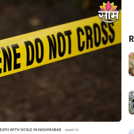
R
DEATH WITH SICKLE IN NASHIRABAD
saam tv