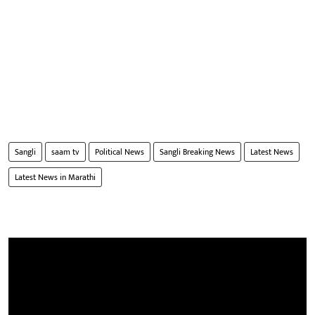
Sangli
saam tv
Political News
Sangli Breaking News
Latest News
Latest News in Marathi