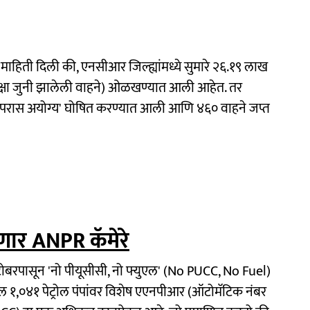
माहिती दिली की, एनसीआर जिल्ह्यांमध्ये सुमारे २६.१९ लाख
पेक्षा जुनी झालेली वाहने) ओळखण्यात आली आहेत. तर
'वापरास अयोग्य' घोषित करण्यात आली आणि ४६० वाहने जप्त
ार ANPR कॅमेरे
क्टोबरपासून 'नो पीयूसीसी, नो फ्युएल' (No PUCC, No Fuel)
ल १,०४१ पेट्रोल पंपांवर विशेष एएनपीआर (ऑटोमॅटिक नंबर