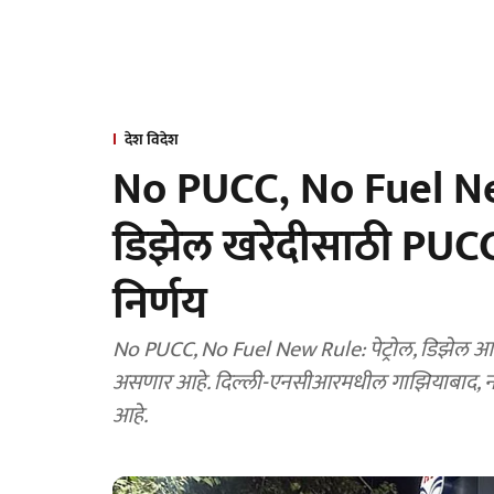
देश विदेश
No PUCC, No Fuel Ne
डिझेल खरेदीसाठी PUC
निर्णय
No PUCC, No Fuel New Rule: पेट्रोल, डिझेल आणि सीएनजी या तिन्ही प्रकारच्या इंधनांसाठी नवा नियम लागू
असणार आहे. दिल्ली-एनसीआरमधील गाझियाबाद, नोएडा, ग्रेटर नोएडा आणि मेरठ येथे हा नियम लागू केला जाणार
आहे.