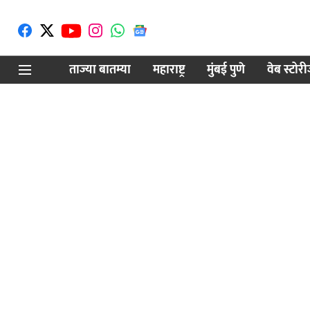
ताज्या बातम्या
महाराष्ट्र
मुंबई पुणे
वेब स्टोर