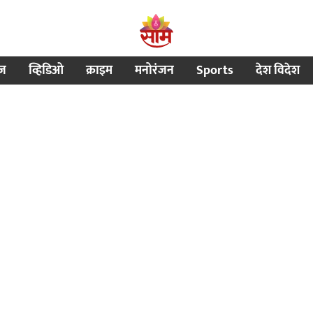
ीज
व्हिडिओ
क्राइम
मनोरंजन
Sports
देश विदेश