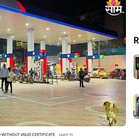
R
D WITHOUT VALID CERTIFICATE
saam tv