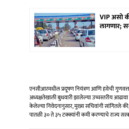
VIP असो की
लागणार; स
एनसीआरमधील प्रदूषण नियंत्रण आणि हवेची गुणवत्ता 
अध्यक्षतेखाली बुधवारी झालेल्या उच्चस्तरीय आढावा ब
केलेल्या निवेदनानुसार, मुख्य सचिवांनी सांगितले क
पातळी ३० ते ३५ टक्क्यांनी कमी करण्याचे राज्य सरकार