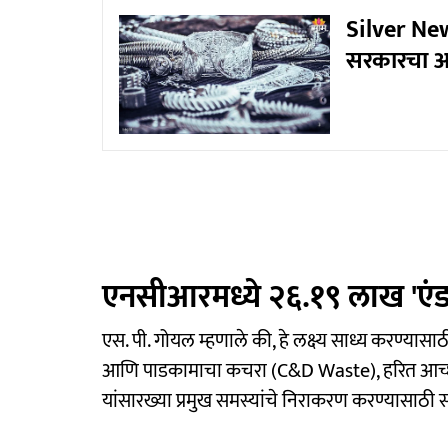
Silver New 
सरकारचा आ
एनसीआरमध्ये २६.१९ लाख 'एं
एस. पी. गोयल म्हणाले की, हे लक्ष्य साध्य करण्यासा
आणि पाडकामाचा कचरा (C&D Waste), हरित आच्छाद
यांसारख्या प्रमुख समस्यांचे निराकरण करण्यासाठ