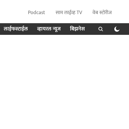
Podcast
साम लाईव्ह TV
वेब स्टोरीज
लाईफस्टाईल
व्हायरल न्यूज
बिझनेस