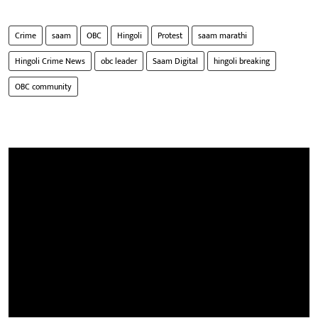
Crime
saam
OBC
Hingoli
Protest
saam marathi
Hingoli Crime News
obc leader
Saam Digital
hingoli breaking
OBC community