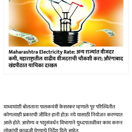
Maharashtra Electricity Rate: अन्य राज्यांत वीजदर
कमी, महाराष्ट्रातील वाढीव वीजदराची चाैकशी करा; औरंगाबाद
खंडपीठात याचिका दाखल
माध्यमांशी बाेलताना पालकमंत्री केसरकर म्हणाले पूर परिस्थितीत
कोणत्याही प्रकारची जीवित हानी हाेऊ नये यासाठी नियोजन करण्यात
आले हाेते. आरोग्य व पशुसंवर्धन विभागाने युध्दपातळीवर काम करुन
लोकांची काळजी घेण्याचे निर्देश दिले आहेत.