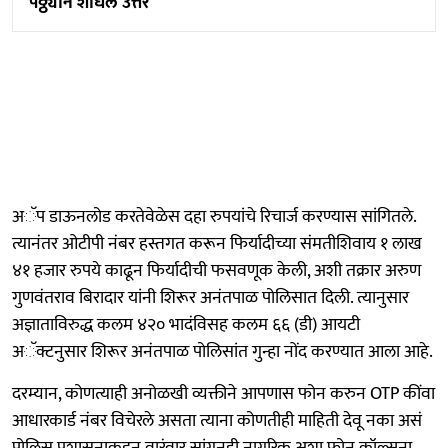
पठ्ठ्यानं शोधलं उत्तर
अॅप डाऊनलोड करतेवेळेस दहा रुपयांचे रिचार्ज करण्यास सांगितले.
त्यानंतर ओटीपी नंबर हस्तगत करून फिर्यादीच्या संमतीशिवाय १ लाख
४१ हजार रुपये काढून फिर्यादीची फसवणूक केली, अशी तक्रार अरुण
गुणवंतराव बिरादार यांनी शिरूर अनंतपाळ पोलिसात दिली. त्यानुसार
अज्ञाताविरुद्ध कलम ४२० भादंविसह कलम ६६ (डी) आयटी
अॅक्टनुसार शिरूर अनंतपाळ पोलिसांत गुन्हा नोंद करण्यात आला आहे.
दरम्यान, कोणत्याही अनोळखी व्यक्तीने आपणास फोन करुन OTP कींवा
आधारकार्ड नंबर विचेरले असता त्याना कोणतीही माहिती देवू नका असं
पोलिस प्रशासनाकडून वारंवार सांगूनही नागरिक अशा फोन कॉल्सना