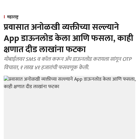
महाराष्ट्र
प्रवासात अनोळखी व्यक्तीच्या सल्ल्याने
App डाऊनलोड केला आणि फसला, काही
क्षणात दीड लाखांना फटका
मोबाईलवर SMS व कॉल करून ॲप डाऊनलोड करायला सांगून OTP
विचारत, १ लाख ४१ हजारांची फसवणूक केली.