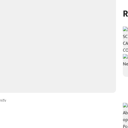
R
mTv