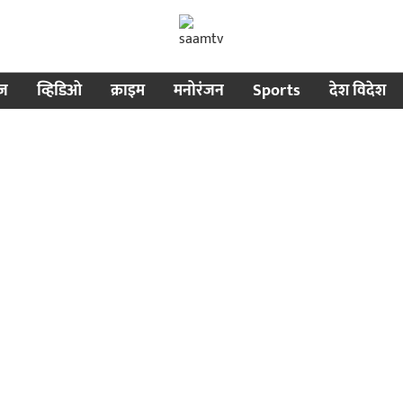
ीज
व्हिडिओ
क्राइम
मनोरंजन
Sports
देश विदेश