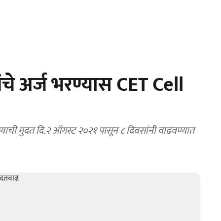
ंचे अर्ज भरण्यास CET Cell
्याची मुदत दि.२ ऑगस्ट २०२१ पासून ८ दिवसांनी वाढवण्यात