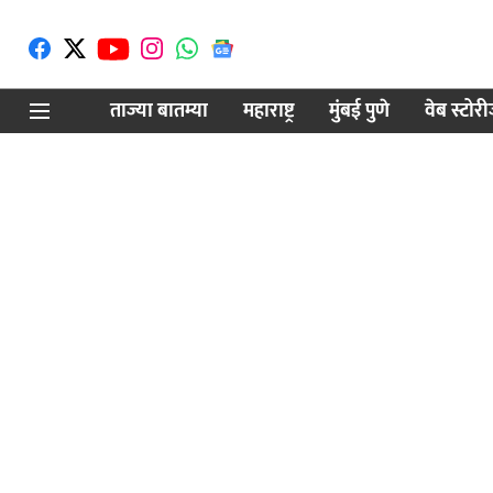
ताज्या बातम्या
महाराष्ट्र
मुंबई पुणे
वेब स्टोर