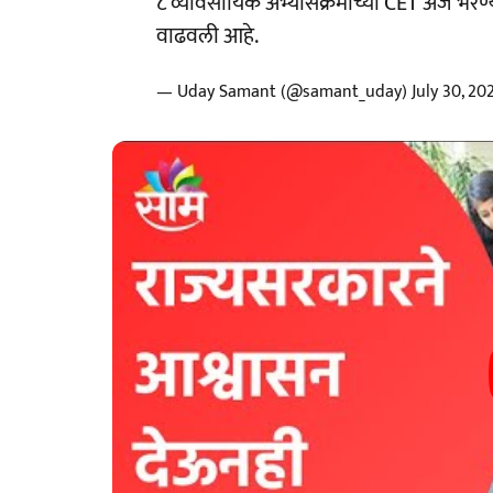
८ व्यावसायिक अभ्यासक्रमाच्या CET अर्ज भरण
वाढवली आहे.
— Uday Samant (@samant_uday)
July 30, 20