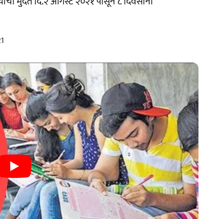
्याची मुदत दि.२ ऑगस्ट २०२१ पासून ८ दिवसांनी
21