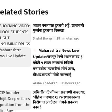
elated Stories
शाळा बनतायत ड्रग्जचे अड्डे, शाळकरी
मुलांना ड्रग्जचा विळखा
Snehil Shivaji
28 minutes ago
Maharashtra News Live
Update:नागपूर रेल्वे स्थानकावर ३
कोटी ९ लाख रुपयांचं विदेशी
बनावटीचं तस्करीचं सोनं जप्त,
डीआरआयची मोठी कारवाई
Alisha Khedekar
15 hours ago
अभिजीत दीपकेंच्या अडचणी वाढल्या;
'बॉईज' करणार CJPसंस्थापकाच्या
विरोधात आंदोलन, नेमकं प्रकरण
काय?