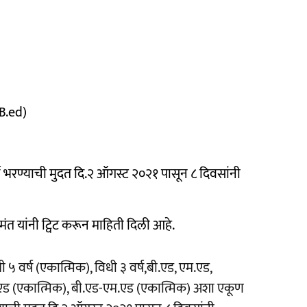
 B.ed)
 भरण्याची मुदत दि.२ ऑगस्ट २०२१ पासून ८ दिवसांनी
सामंत यांनी ट्विट करून माहिती दिली आहे.
ी ५ वर्ष (एकात्मिक), विधी ३ वर्ष,बी.एड, एम.एड,
ी.एड (एकात्मिक), बी.एड-एम.एड (एकात्मिक) अशा एकूण