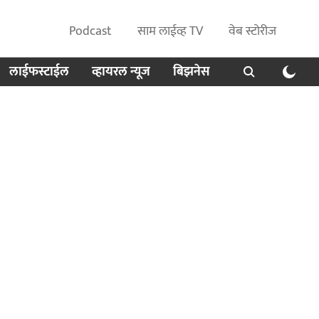
Podcast
साम लाईव्ह TV
वेब स्टोरीज
लाईफस्टाईल
व्हायरल न्यूज
बिझनेस