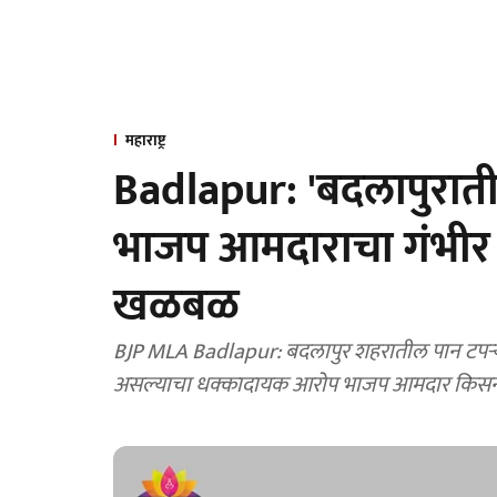
महाराष्ट्र
Badlapur: 'बदलापुरातील प
भाजप आमदाराचा गंभीर 
खळबळ
BJP MLA Badlapur: बदलापुर शहरातील पान टपऱ्या आ
असल्याचा धक्कादायक आरोप भाजप आमदार किसन क