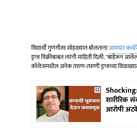
विद्यार्थी गुणगौरव सोहळ्यात बोलताना
आमदार कथोर
ड्रग्ज विक्रीबाबत त्यांनी माहिती दिली. "बाहेरून आले
कॉलेजमधील अनेक तरुण-तरुणी ड्रग्जच्या विळख्यात
Shocking: 
शारीरिक संब
आरोपी अटक