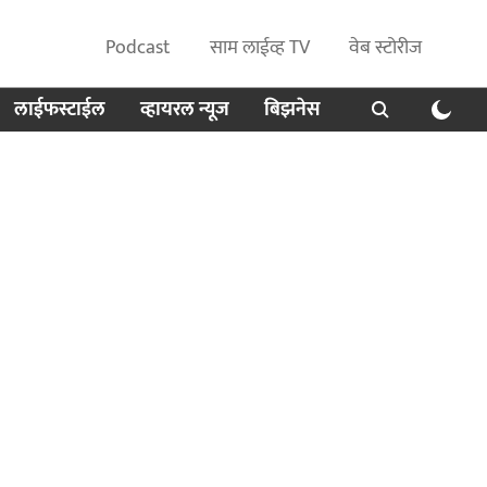
Podcast
साम लाईव्ह TV
वेब स्टोरीज
लाईफस्टाईल
व्हायरल न्यूज
बिझनेस