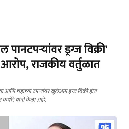
ानटपऱ्यांवर ड्रग्ज विक्री'
आरोप, राजकीय वर्तुळात
णि चहाच्या टपऱ्यांवर खुलेआम ड्रग्ज विक्री होत
थोरे यांनी केला आहे.