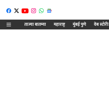
ताज्या बातम्या
महाराष्ट्र
मुंबई पुणे
वेब स्टोर