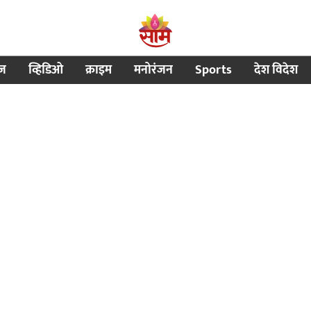
ीज
व्हिडिओ
क्राइम
मनोरंजन
Sports
देश विदेश