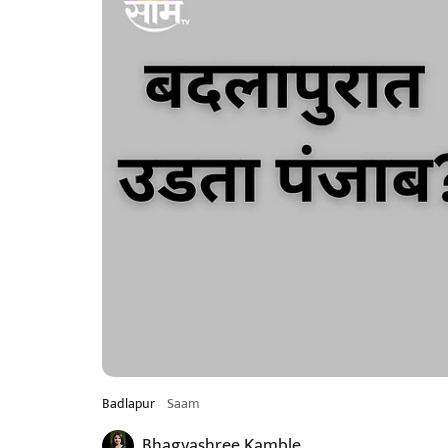
Badlapur
Saam
Bhagyashree Kamble