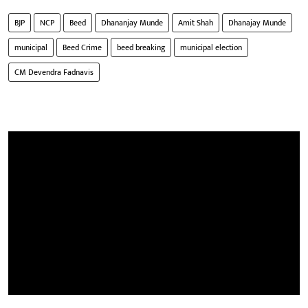
BJP
NCP
Beed
Dhananjay Munde
Amit Shah
Dhanajay Munde
municipal
Beed Crime
beed breaking
municipal election
CM Devendra Fadnavis