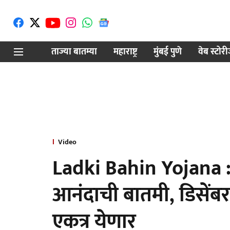
ताज्या बातम्या
महाराष्ट्र
मुंबई पुणे
वेब स्टोर
Video
Ladki Bahin Yojana : 
आनंदाची बातमी, डिसेंब
एकत्र येणार