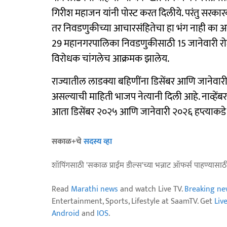
गिरीश महाजन यांनी पोस्ट करत दिलीये. परंतु सरका
तर निवडणुकीच्या आचारसंहितेचा हा भंग नाही का 
29 महानगरपालिका निवडणुकीसाठी 15 जानेवारी रो
विरोधक चांगलेच आक्रमक झालेय.
राज्यातील लाडक्या बहि‍णींना डिसेंबर आणि जानेवारी
असल्याची माहिती भाजप नेत्यानी दिली आहे. नाव्हेंब
आता डिसेंबर २०२५ आणि जानेवारी २०२६ हप्त्याकडे 
सकाळ+चे
सदस्य व्हा
शॉपिंगसाठी 'सकाळ प्राईम डील्स'च्या भन्नाट ऑफर्स पाहण्यासा
Read
Marathi news
and watch Live TV.
Breaking ne
Entertainment, Sports, Lifestyle at SaamTV. Get
Liv
Android
and
IOS
.