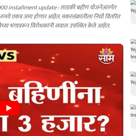
0 installment update : लाडकी बहीण योजनेअंतर्गत
० रुपये एकत्र जमा होणार आहेत. मकरसंक्रांतीला निधी वितरित
च्या भंगावरून विरोधकांनी सवाल उपस्थित केले आहेत.