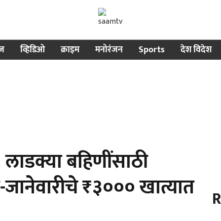
ीज
व्हिडिओ
क्राइम
मनोरंजन
Sports
देश विदेश
लाडक्या बहि‍णींसाठी
र-जानेवारीचे ₹३००० खात्यात
R