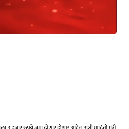
ांतीला 3 हजार रुपये जमा होणार होणार आहेत, अशी माहिती मंत्री