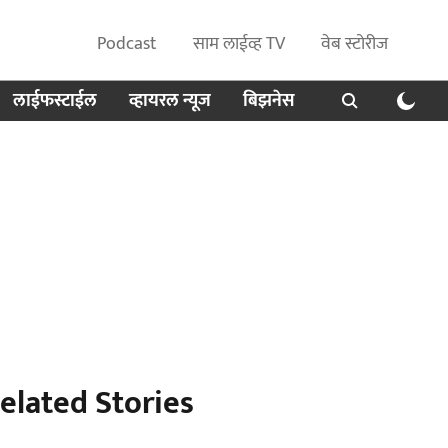
Podcast
साम लाईव्ह TV
वेब स्टोरीज
लाईफस्टाईल
व्हायरल न्यूज
बिझनेस
elated Stories