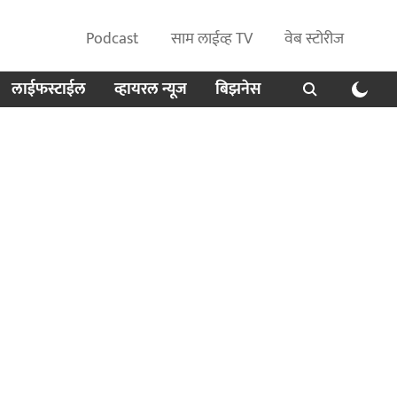
Podcast
साम लाईव्ह TV
वेब स्टोरीज
लाईफस्टाईल
व्हायरल न्यूज
बिझनेस