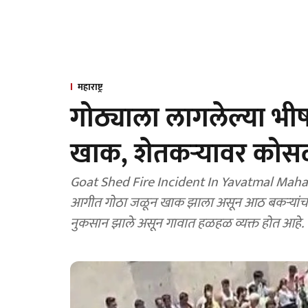
महाराष्ट्र
गोठ्याला लागलेल्या भ
खाक, शेतकऱ्यावर कोसळ
Goat Shed Fire Incident In Yavatmal Mahar
आगीत गोठा जळून खाक झाला असून आठ बकऱ्यांचा मृत्य
नुकसान झाले असून गावात हळहळ व्यक्त होत आहे.