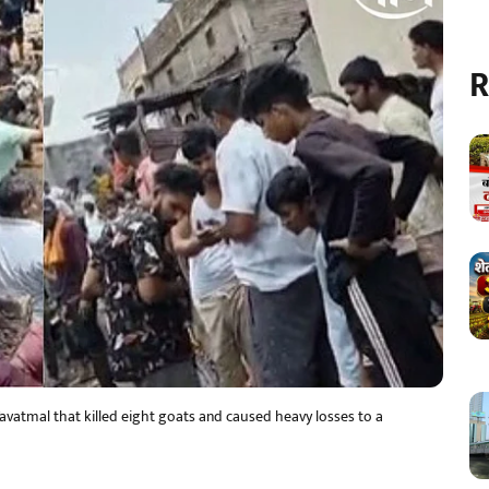
R
Yavatmal that killed eight goats and caused heavy losses to a