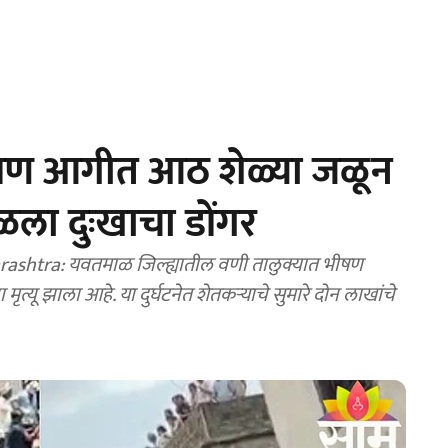
ीषण आगीत आठ शेळ्या जळून
ला दुःखाचा डोंगर
ashtra: यवतमाळ जिल्ह्यातील वणी तालुक्यात भीषण
ू झाला आहे. या दुर्घटनेत शेतकऱ्याचे सुमारे दोन लाखांचे