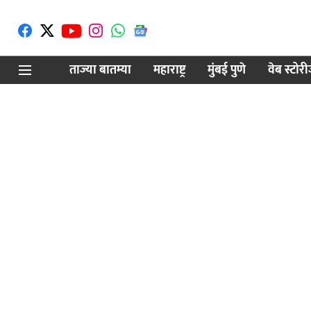
ताज्या बातम्या
महाराष्ट्र
मुंबई पुणे
वेब स्टोर