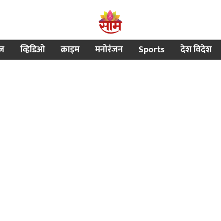
ीज
व्हिडिओ
क्राइम
मनोरंजन
Sports
देश विदेश