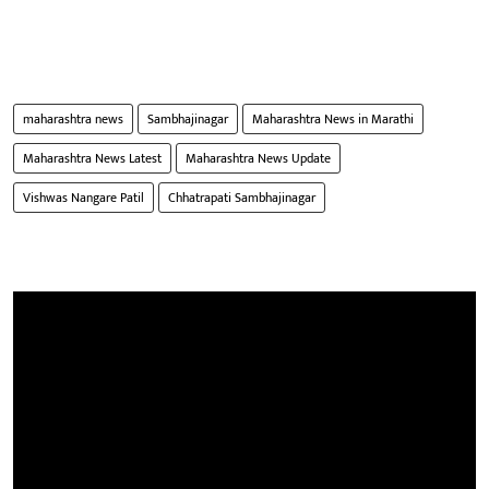
maharashtra news
Sambhajinagar
Maharashtra News in Marathi
Maharashtra News Latest
Maharashtra News Update
Vishwas Nangare Patil
Chhatrapati Sambhajinagar