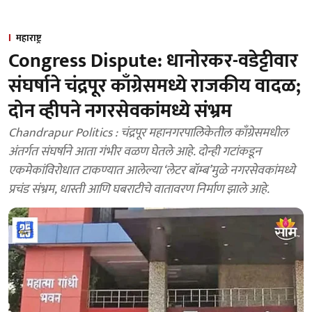
महाराष्ट्र
Congress Dispute: धानोरकर-वडेट्टीवार
संघर्षाने चंद्रपूर काँग्रेसमध्ये राजकीय वादळ;
दोन व्हीपने नगरसेवकांमध्ये संभ्रम
Chandrapur Politics : चंद्रपूर महानगरपालिकेतील काँग्रेसमधील
अंतर्गत संघर्षाने आता गंभीर वळण घेतले आहे. दोन्ही गटांकडून
एकमेकांविरोधात टाकण्यात आलेल्या ‘लेटर बॉम्ब’मुळे नगरसेवकांमध्ये
प्रचंड संभ्रम, धास्ती आणि घबराटीचे वातावरण निर्माण झाले आहे.