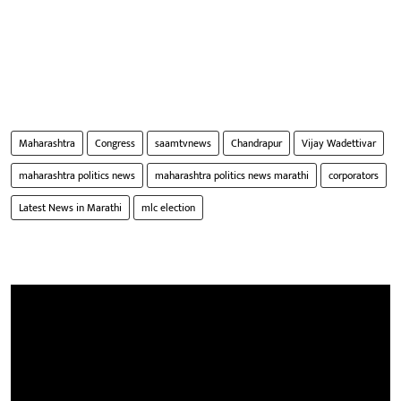
Maharashtra
Congress
saamtvnews
Chandrapur
Vijay Wadettivar
maharashtra politics news
maharashtra politics news marathi
corporators
Latest News in Marathi
mlc election